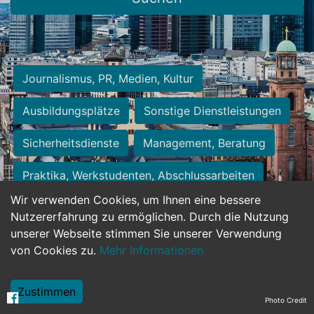
Journalismus, PR, Medien, Kultur
Ausbildungsplätze
Sonstige Dienstleistungen
Sicherheitsdienste
Management, Beratung
Praktika, Werkstudenten, Abschlussarbeiten
Wir verwenden Cookies, um Ihnen eine bessere
Personalwesen
Assistenz, Sekretariat
Nutzererfahrung zu ermöglichen. Durch die Nutzung
unserer Webseite stimmen Sie unserer Verwendung
Hilfskräfte, Aushilfs- und Nebenjobs
von Cookies zu.
Mehr Informationen
Einkauf, Logistik, Materialwirtschaft
Zustimmen
Photo Credit
Weiterbildung, Studium, duale Ausbildung