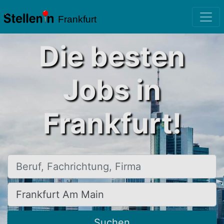
Frankfurt
Die besten
Jobs in
Frankfurt!
Beruf, Fachrichtung, Firma
Ort, Stadt
Suchen