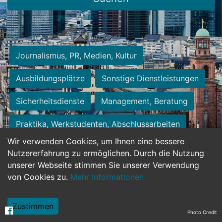
Journalismus, PR, Medien, Kultur
Ausbildungsplätze
Sonstige Dienstleistungen
Sicherheitsdienste
Management, Beratung
Praktika, Werkstudenten, Abschlussarbeiten
Wir verwenden Cookies, um Ihnen eine bessere
Personalwesen
Assistenz, Sekretariat
Nutzererfahrung zu ermöglichen. Durch die Nutzung
unserer Webseite stimmen Sie unserer Verwendung
Hilfskräfte, Aushilfs- und Nebenjobs
von Cookies zu.
Mehr Informationen
Einkauf, Logistik, Materialwirtschaft
Zustimmen
Photo Credit
Weiterbildung, Studium, duale Ausbildung