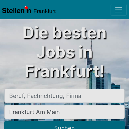
Frankfurt
Die besten
Jobs in
Frankfurt!
Beruf, Fachrichtung, Firma
Ort, Stadt
Suchen