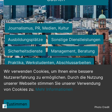
Journalismus, PR, Medien, Kultur
Ausbildungsplätze
Sonstige Dienstleistungen
Sicherheitsdienste
Management, Beratung
Praktika, Werkstudenten, Abschlussarbeiten
Wir verwenden Cookies, um Ihnen eine bessere
Personalwesen
Assistenz, Sekretariat
Nutzererfahrung zu ermöglichen. Durch die Nutzung
unserer Webseite stimmen Sie unserer Verwendung
Hilfskräfte, Aushilfs- und Nebenjobs
von Cookies zu.
Mehr Informationen
Einkauf, Logistik, Materialwirtschaft
Zustimmen
Photo Credit
Weiterbildung, Studium, duale Ausbildung