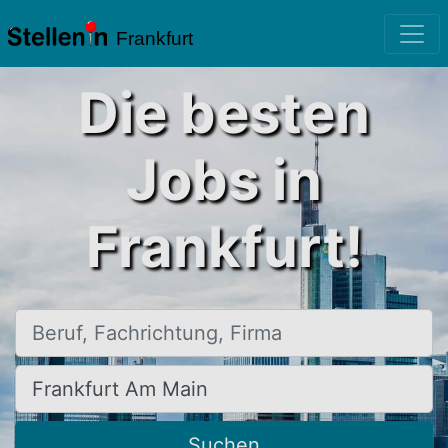
Frankfurt
Die besten
Jobs in
Frankfurt!
Beruf, Fachrichtung, Firma
Ort, Stadt
Suchen