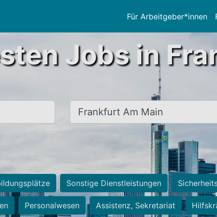
Für Arbeitgeber*innen
sten Jobs in Fra
Ort, Stadt
ildungsplätze
Sonstige Dienstleistungen
Sicherheit
ten
Personalwesen
Assistenz, Sekretariat
Hilfsk