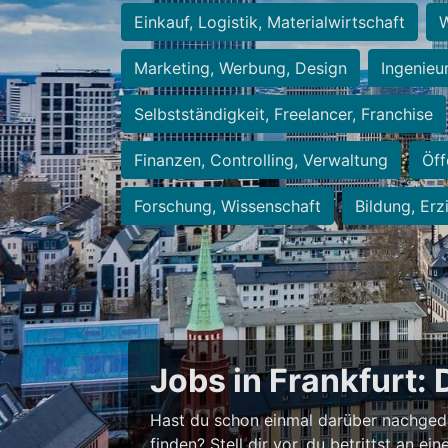
Einkauf, Logistik, Materialwirtschaft
W
Marketing, Werbung, Design
Ingenieu
Selbstständigkeit, Freelancer, Franchise
Finanzen, Controlling, Verwaltung
Öff
Forschung, Wissenschaft
Bildung, Erz
Jobs in Frankfurt: 
Hast du schon einmal darüber nachged
finden? Stell dir vor, du betrittst an 