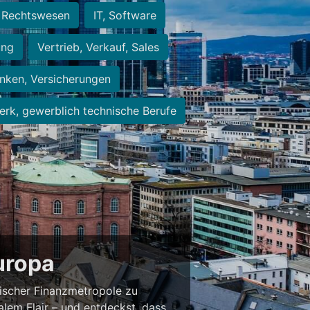
Rechtswesen
IT, Software
ung
Vertrieb, Verkauf, Sales
nken, Versicherungen
rk, gewerblich technische Berufe
Europa
ischer Finanzmetropole zu
alem Flair – und entdeckst, dass