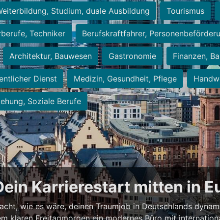
eiterbildung, Studium, duale Ausbildung
Tourismus
rberufe, Techniker
Berufskraftfahrer, Personenbeförder
Architektur, Bauwesen
Gastronomie
Finanzen, Ba
entlicher Dienst
Medizin, Gesundheit, Pflege
Handwe
iehung, Soziale Berufe
Dein Karrierestart mitten in 
acht, wie es wäre, deinen Traumjob in Deutschlands dynam
einem klaren Freitagmorgen ein modernes Büro mit internation