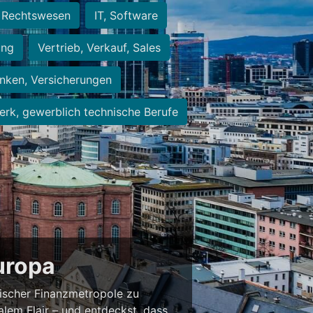
Rechtswesen
IT, Software
ung
Vertrieb, Verkauf, Sales
nken, Versicherungen
rk, gewerblich technische Berufe
Europa
ischer Finanzmetropole zu
alem Flair – und entdeckst, dass