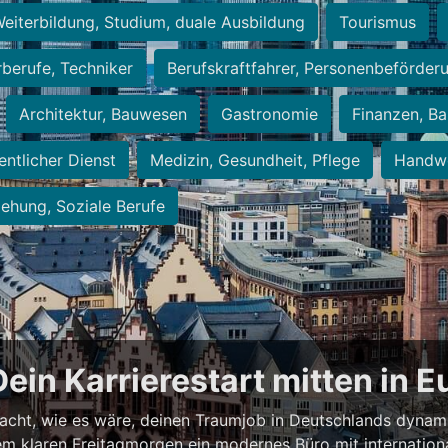
eiterbildung, Studium, duale Ausbildung
Tourismus
rberufe, Techniker
Berufskraftfahrer, Personenbeförder
Architektur, Bauwesen
Gastronomie
Finanzen, Ba
entlicher Dienst
Medizin, Gesundheit, Pflege
Handwe
iehung, Soziale Berufe
Dein Karrierestart mitten in 
acht, wie es wäre, deinen Traumjob in Deutschlands dynam
einem klaren Freitagmorgen ein modernes Büro mit internation