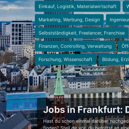
Einkauf, Logistik, Materialwirtschaft
W
Marketing, Werbung, Design
Ingenieu
Selbstständigkeit, Freelancer, Franchise
Finanzen, Controlling, Verwaltung
Öff
Forschung, Wissenschaft
Bildung, Erz
Jobs in Frankfurt: 
Hast du schon einmal darüber nachged
finden? Stell dir vor, du betrittst an 