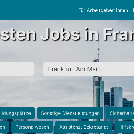
Für Arbeitgeber*innen
sten Jobs in Fra
Ort, Stadt
ildungsplätze
Sonstige Dienstleistungen
Sicherheit
ten
Personalwesen
Assistenz, Sekretariat
Hilfsk