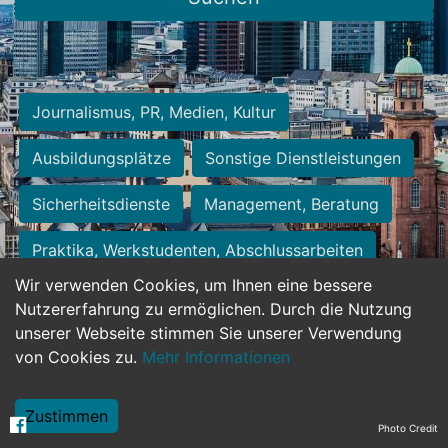
Journalismus, PR, Medien, Kultur
Ausbildungsplätze
Sonstige Dienstleistungen
Sicherheitsdienste
Management, Beratung
Praktika, Werkstudenten, Abschlussarbeiten
Wir verwenden Cookies, um Ihnen eine bessere
Personalwesen
Assistenz, Sekretariat
Nutzererfahrung zu ermöglichen. Durch die Nutzung
unserer Webseite stimmen Sie unserer Verwendung
Hilfskräfte, Aushilfs- und Nebenjobs
von Cookies zu.
Mehr Informationen
Einkauf, Logistik, Materialwirtschaft
Zustimmen
Photo Credit
Weiterbildung, Studium, duale Ausbildung