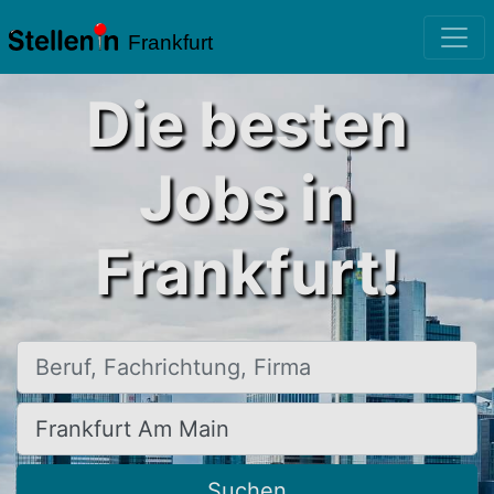
Frankfurt
Die besten
Jobs in
Frankfurt!
Beruf, Fachrichtung, Firma
Ort, Stadt
Suchen