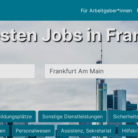
Für Arbeitgeber*innen
sten Jobs in Fra
Ort, Stadt
ildungsplätze
Sonstige Dienstleistungen
Sicherheit
ten
Personalwesen
Assistenz, Sekretariat
Hilfsk