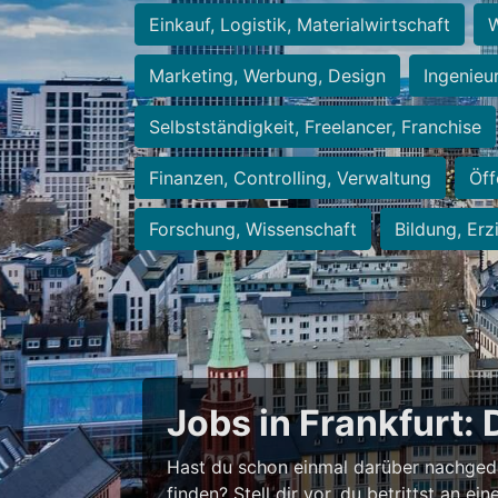
Einkauf, Logistik, Materialwirtschaft
W
Marketing, Werbung, Design
Ingenieu
Selbstständigkeit, Freelancer, Franchise
Finanzen, Controlling, Verwaltung
Öff
Forschung, Wissenschaft
Bildung, Erz
Jobs in Frankfurt: 
Hast du schon einmal darüber nachged
finden? Stell dir vor, du betrittst an 