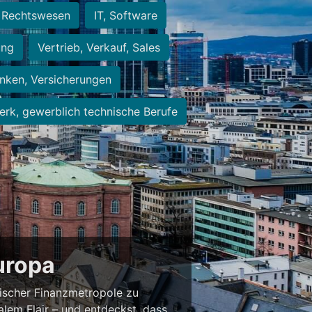
Rechtswesen
IT, Software
ung
Vertrieb, Verkauf, Sales
nken, Versicherungen
rk, gewerblich technische Berufe
Europa
ischer Finanzmetropole zu
alem Flair – und entdeckst, dass