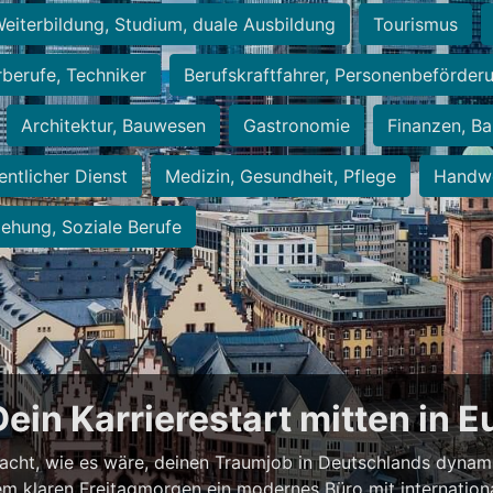
eiterbildung, Studium, duale Ausbildung
Tourismus
rberufe, Techniker
Berufskraftfahrer, Personenbeförder
Architektur, Bauwesen
Gastronomie
Finanzen, Ba
entlicher Dienst
Medizin, Gesundheit, Pflege
Handwe
iehung, Soziale Berufe
Dein Karrierestart mitten in 
acht, wie es wäre, deinen Traumjob in Deutschlands dynam
einem klaren Freitagmorgen ein modernes Büro mit internation