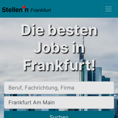
Frankfurt
Die besten
Jobs in
Frankfurt!
Beruf, Fachrichtung, Firma
Ort, Stadt
Suchen