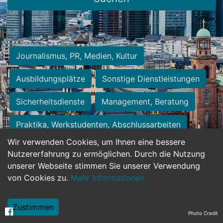
Journalismus, PR, Medien, Kultur
Ausbildungsplätze
Sonstige Dienstleistungen
Sicherheitsdienste
Management, Beratung
Praktika, Werkstudenten, Abschlussarbeiten
Wir verwenden Cookies, um Ihnen eine bessere
Personalwesen
Assistenz, Sekretariat
Nutzererfahrung zu ermöglichen. Durch die Nutzung
unserer Webseite stimmen Sie unserer Verwendung
Hilfskräfte, Aushilfs- und Nebenjobs
von Cookies zu.
Mehr Informationen
Einkauf, Logistik, Materialwirtschaft
Zustimmen
Photo Credit
Weiterbildung, Studium, duale Ausbildung