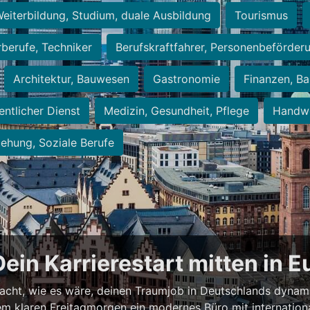
eiterbildung, Studium, duale Ausbildung
Tourismus
rberufe, Techniker
Berufskraftfahrer, Personenbeförder
Architektur, Bauwesen
Gastronomie
Finanzen, Ba
entlicher Dienst
Medizin, Gesundheit, Pflege
Handwe
iehung, Soziale Berufe
Dein Karrierestart mitten in 
acht, wie es wäre, deinen Traumjob in Deutschlands dynam
einem klaren Freitagmorgen ein modernes Büro mit internation