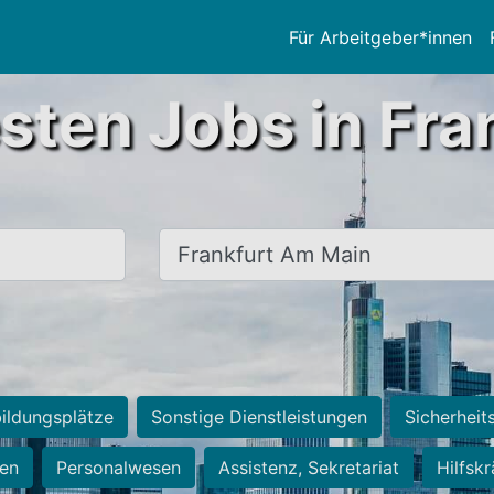
Für Arbeitgeber*innen
sten Jobs in Fra
Ort, Stadt
ildungsplätze
Sonstige Dienstleistungen
Sicherheit
ten
Personalwesen
Assistenz, Sekretariat
Hilfsk