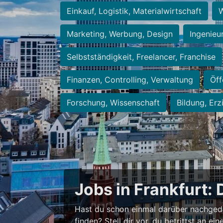
Einkauf, Logistik, Materialwirtschaft
W
Marketing, Werbung, Design
Ingenieu
Selbstständigkeit, Freelancer, Franchise
Finanzen, Controlling, Verwaltung
Öff
Forschung, Wissenschaft
Bildung, Erz
Jobs in Frankfurt: 
Hast du schon einmal darüber nachged
finden? Stell dir vor, du betrittst an 