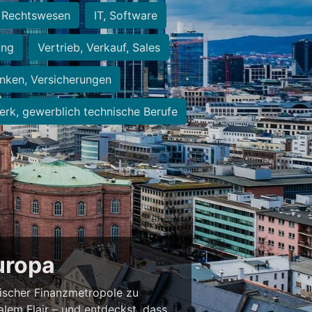
Rechtswesen
IT, Software
ung
Vertrieb, Verkauf, Sales
nken, Versicherungen
rk, gewerblich technische Berufe
Europa
ischer Finanzmetropole zu
alem Flair – und entdeckst, dass