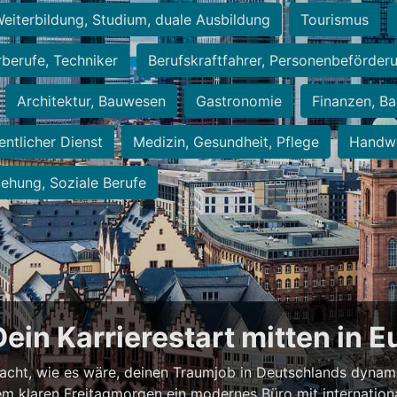
eiterbildung, Studium, duale Ausbildung
Tourismus
rberufe, Techniker
Berufskraftfahrer, Personenbeförder
Architektur, Bauwesen
Gastronomie
Finanzen, Ba
entlicher Dienst
Medizin, Gesundheit, Pflege
Handwe
iehung, Soziale Berufe
Dein Karrierestart mitten in 
acht, wie es wäre, deinen Traumjob in Deutschlands dynam
einem klaren Freitagmorgen ein modernes Büro mit internation