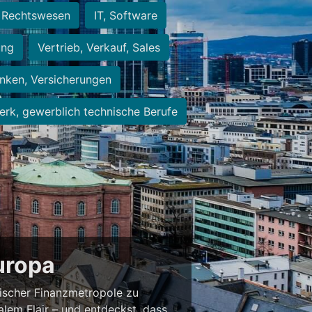
Rechtswesen
IT, Software
ung
Vertrieb, Verkauf, Sales
nken, Versicherungen
rk, gewerblich technische Berufe
Europa
ischer Finanzmetropole zu
alem Flair – und entdeckst, dass