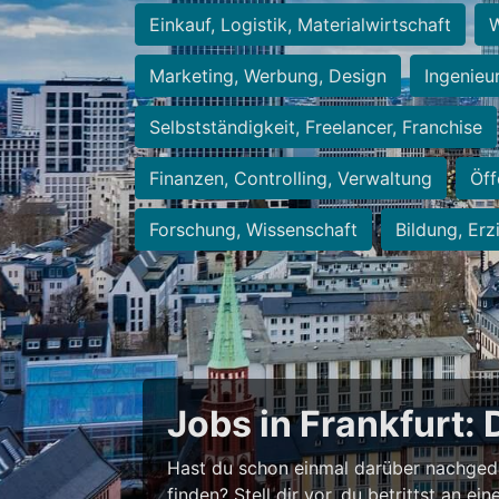
Einkauf, Logistik, Materialwirtschaft
W
Marketing, Werbung, Design
Ingenieu
Selbstständigkeit, Freelancer, Franchise
Finanzen, Controlling, Verwaltung
Öff
Forschung, Wissenschaft
Bildung, Erz
Jobs in Frankfurt: 
Hast du schon einmal darüber nachged
finden? Stell dir vor, du betrittst an 