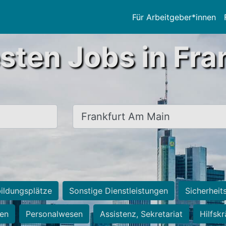
Für Arbeitgeber*innen
sten Jobs in Fra
Ort, Stadt
ildungsplätze
Sonstige Dienstleistungen
Sicherheit
ten
Personalwesen
Assistenz, Sekretariat
Hilfsk