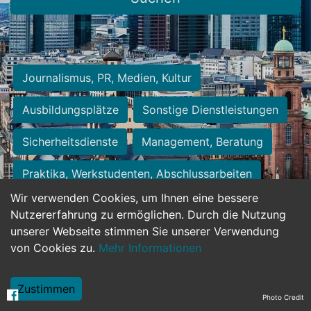
Journalismus, PR, Medien, Kultur
Ausbildungsplätze
Sonstige Dienstleistungen
Sicherheitsdienste
Management, Beratung
Praktika, Werkstudenten, Abschlussarbeiten
Wir verwenden Cookies, um Ihnen eine bessere
Personalwesen
Assistenz, Sekretariat
Nutzererfahrung zu ermöglichen. Durch die Nutzung
unserer Webseite stimmen Sie unserer Verwendung
Hilfskräfte, Aushilfs- und Nebenjobs
von Cookies zu.
Mehr Informationen
Einkauf, Logistik, Materialwirtschaft
Zustimmen
Photo Credit
Weiterbildung, Studium, duale Ausbildung