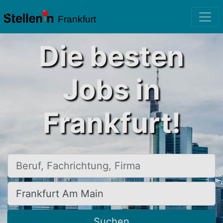
Frankfurt
Die besten
Jobs in
Frankfurt!
Beruf, Fachrichtung, Firma
Ort, Stadt
Suchen