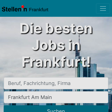
Frankfurt
Die besten
Jobs in
Frankfurt!
Beruf, Fachrichtung, Firma
Ort, Stadt
Suchen