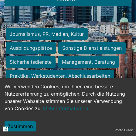
Journalismus, PR, Medien, Kultur
Ausbildungsplätze
Sonstige Dienstleistungen
Sicherheitsdienste
Management, Beratung
Praktika, Werkstudenten, Abschlussarbeiten
Wir verwenden Cookies, um Ihnen eine bessere
Personalwesen
Assistenz, Sekretariat
Nutzererfahrung zu ermöglichen. Durch die Nutzung
unserer Webseite stimmen Sie unserer Verwendung
Hilfskräfte, Aushilfs- und Nebenjobs
von Cookies zu.
Mehr Informationen
Einkauf, Logistik, Materialwirtschaft
Zustimmen
Photo Credit
Weiterbildung, Studium, duale Ausbildung