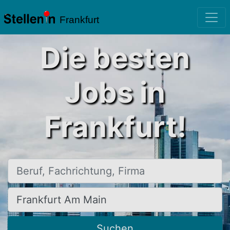
Frankfurt
Die besten
Jobs in
Frankfurt!
Beruf, Fachrichtung, Firma
Ort, Stadt
Suchen