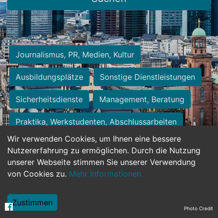
Journalismus, PR, Medien, Kultur
Ausbildungsplätze
Sonstige Dienstleistungen
Sicherheitsdienste
Management, Beratung
Praktika, Werkstudenten, Abschlussarbeiten
Wir verwenden Cookies, um Ihnen eine bessere
Personalwesen
Assistenz, Sekretariat
Nutzererfahrung zu ermöglichen. Durch die Nutzung
unserer Webseite stimmen Sie unserer Verwendung
Hilfskräfte, Aushilfs- und Nebenjobs
von Cookies zu.
Mehr Informationen
Einkauf, Logistik, Materialwirtschaft
Zustimmen
Photo Credit
Weiterbildung, Studium, duale Ausbildung