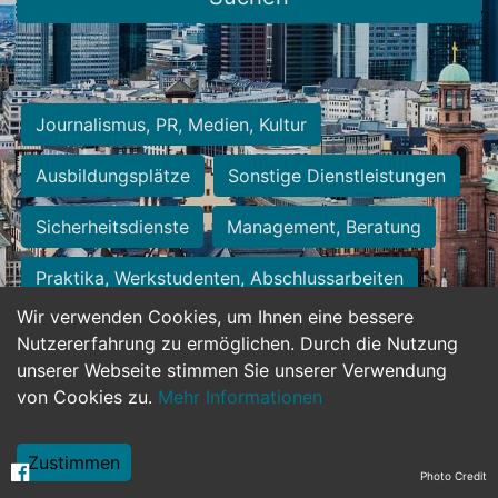
Journalismus, PR, Medien, Kultur
Ausbildungsplätze
Sonstige Dienstleistungen
Sicherheitsdienste
Management, Beratung
Praktika, Werkstudenten, Abschlussarbeiten
Wir verwenden Cookies, um Ihnen eine bessere
Personalwesen
Assistenz, Sekretariat
Nutzererfahrung zu ermöglichen. Durch die Nutzung
unserer Webseite stimmen Sie unserer Verwendung
Hilfskräfte, Aushilfs- und Nebenjobs
von Cookies zu.
Mehr Informationen
Einkauf, Logistik, Materialwirtschaft
Zustimmen
Photo Credit
Weiterbildung, Studium, duale Ausbildung