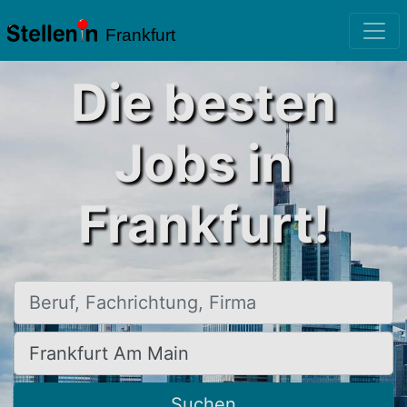
Frankfurt
Die besten
Jobs in
Frankfurt!
Beruf, Fachrichtung, Firma
Ort, Stadt
Suchen