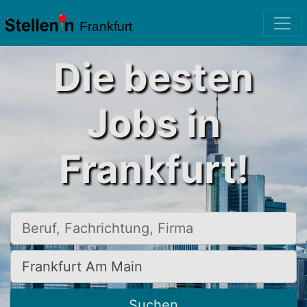
Frankfurt
Die besten
Jobs in
Frankfurt!
Beruf, Fachrichtung, Firma
Ort, Stadt
Suchen