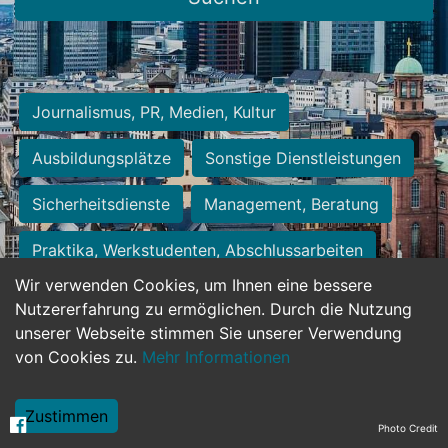
Journalismus, PR, Medien, Kultur
Ausbildungsplätze
Sonstige Dienstleistungen
Sicherheitsdienste
Management, Beratung
Praktika, Werkstudenten, Abschlussarbeiten
Wir verwenden Cookies, um Ihnen eine bessere
Personalwesen
Assistenz, Sekretariat
Nutzererfahrung zu ermöglichen. Durch die Nutzung
unserer Webseite stimmen Sie unserer Verwendung
Hilfskräfte, Aushilfs- und Nebenjobs
von Cookies zu.
Mehr Informationen
Einkauf, Logistik, Materialwirtschaft
Zustimmen
Photo Credit
Weiterbildung, Studium, duale Ausbildung