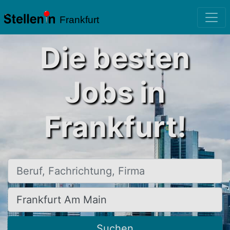
Frankfurt
Die besten
Jobs in
Frankfurt!
Beruf, Fachrichtung, Firma
Ort, Stadt
Suchen