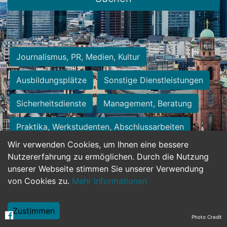
Journalismus, PR, Medien, Kultur
Ausbildungsplätze
Sonstige Dienstleistungen
Sicherheitsdienste
Management, Beratung
Praktika, Werkstudenten, Abschlussarbeiten
Wir verwenden Cookies, um Ihnen eine bessere
Personalwesen
Assistenz, Sekretariat
Nutzererfahrung zu ermöglichen. Durch die Nutzung
unserer Webseite stimmen Sie unserer Verwendung
Hilfskräfte, Aushilfs- und Nebenjobs
von Cookies zu.
Mehr Informationen
Einkauf, Logistik, Materialwirtschaft
Zustimmen
Photo Credit
Weiterbildung, Studium, duale Ausbildung