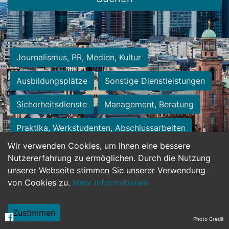
Journalismus, PR, Medien, Kultur
Ausbildungsplätze
Sonstige Dienstleistungen
Sicherheitsdienste
Management, Beratung
Praktika, Werkstudenten, Abschlussarbeiten
Wir verwenden Cookies, um Ihnen eine bessere
Personalwesen
Assistenz, Sekretariat
Nutzererfahrung zu ermöglichen. Durch die Nutzung
unserer Webseite stimmen Sie unserer Verwendung
Hilfskräfte, Aushilfs- und Nebenjobs
von Cookies zu.
Mehr Informationen
Einkauf, Logistik, Materialwirtschaft
Zustimmen
Photo Credit
Weiterbildung, Studium, duale Ausbildung