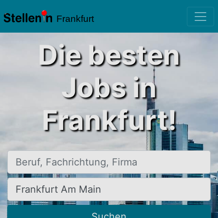
Frankfurt
Die besten
Jobs in
Frankfurt!
Beruf, Fachrichtung, Firma
Ort, Stadt
Suchen