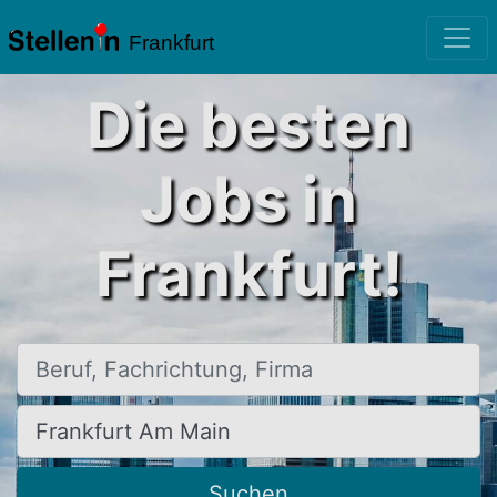
Frankfurt
Die besten
Jobs in
Frankfurt!
Beruf, Fachrichtung, Firma
Ort, Stadt
Suchen