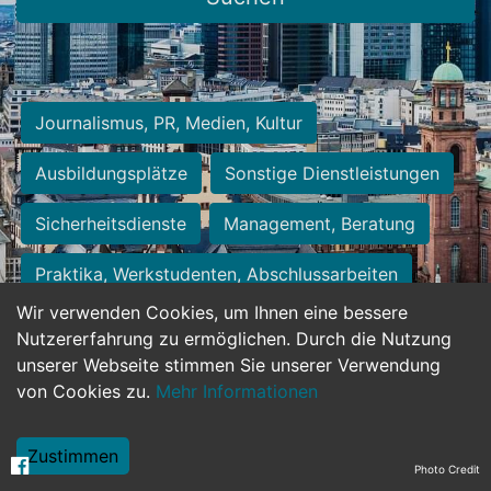
Journalismus, PR, Medien, Kultur
Ausbildungsplätze
Sonstige Dienstleistungen
Sicherheitsdienste
Management, Beratung
Praktika, Werkstudenten, Abschlussarbeiten
Wir verwenden Cookies, um Ihnen eine bessere
Personalwesen
Assistenz, Sekretariat
Nutzererfahrung zu ermöglichen. Durch die Nutzung
unserer Webseite stimmen Sie unserer Verwendung
Hilfskräfte, Aushilfs- und Nebenjobs
von Cookies zu.
Mehr Informationen
Einkauf, Logistik, Materialwirtschaft
Zustimmen
Photo Credit
Weiterbildung, Studium, duale Ausbildung