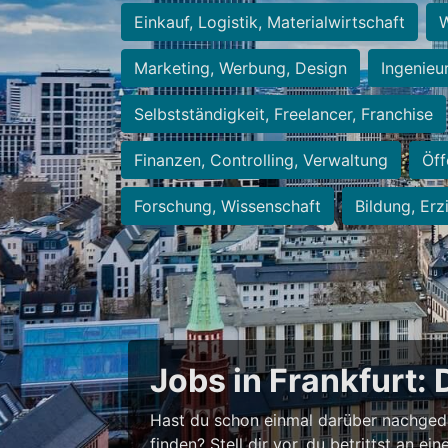
Einkauf, Logistik, Materialwirtschaft
W
Marketing, Werbung, Design
Ingenieu
Selbstständigkeit, Freelancer, Franchise
Finanzen, Controlling, Verwaltung
Öff
Forschung, Wissenschaft
Bildung, Erz
Jobs in Frankfurt: 
Hast du schon einmal darüber nachged
finden? Stell dir vor, du betrittst an 