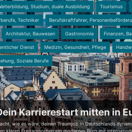
eiterbildung, Studium, duale Ausbildung
Tourismus
rberufe, Techniker
Berufskraftfahrer, Personenbeförder
Architektur, Bauwesen
Gastronomie
Finanzen, Ba
entlicher Dienst
Medizin, Gesundheit, Pflege
Handwe
iehung, Soziale Berufe
Dein Karrierestart mitten in 
acht, wie es wäre, deinen Traumjob in Deutschlands dynam
einem klaren Freitagmorgen ein modernes Büro mit internation