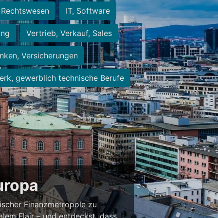
Rechtswesen
IT, Software
ung
Vertrieb, Verkauf, Sales
nken, Versicherungen
rk, gewerblich technische Berufe
Europa
ischer Finanzmetropole zu
alem Flair – und entdeckst, dass