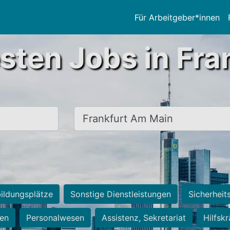
Für Arbeitgeber*innen
sten Jobs in Fra
Ort, Stadt
ildungsplätze
Sonstige Dienstleistungen
Sicherheit
ten
Personalwesen
Assistenz, Sekretariat
Hilfsk