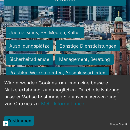
Journalismus, PR, Medien, Kultur
Ausbildungsplätze
Sonstige Dienstleistungen
Sicherheitsdienste
Management, Beratung
Praktika, Werkstudenten, Abschlussarbeiten
Wir verwenden Cookies, um Ihnen eine bessere
Personalwesen
Assistenz, Sekretariat
Nutzererfahrung zu ermöglichen. Durch die Nutzung
unserer Webseite stimmen Sie unserer Verwendung
Hilfskräfte, Aushilfs- und Nebenjobs
von Cookies zu.
Mehr Informationen
Einkauf, Logistik, Materialwirtschaft
Zustimmen
Photo Credit
Weiterbildung, Studium, duale Ausbildung