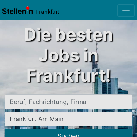
Frankfurt
Die besten
Jobs in
Frankfurt!
Beruf, Fachrichtung, Firma
Ort, Stadt
Suchen