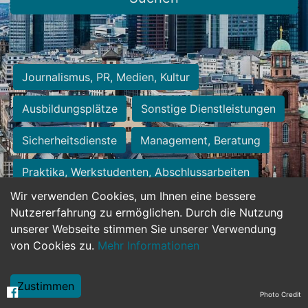
Journalismus, PR, Medien, Kultur
Ausbildungsplätze
Sonstige Dienstleistungen
Sicherheitsdienste
Management, Beratung
Praktika, Werkstudenten, Abschlussarbeiten
Wir verwenden Cookies, um Ihnen eine bessere
Personalwesen
Assistenz, Sekretariat
Nutzererfahrung zu ermöglichen. Durch die Nutzung
unserer Webseite stimmen Sie unserer Verwendung
Hilfskräfte, Aushilfs- und Nebenjobs
von Cookies zu.
Mehr Informationen
Einkauf, Logistik, Materialwirtschaft
Zustimmen
Photo Credit
Weiterbildung, Studium, duale Ausbildung