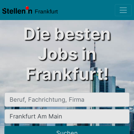
Frankfurt
Die besten
Jobs in
Frankfurt!
Beruf, Fachrichtung, Firma
Ort, Stadt
Suchen