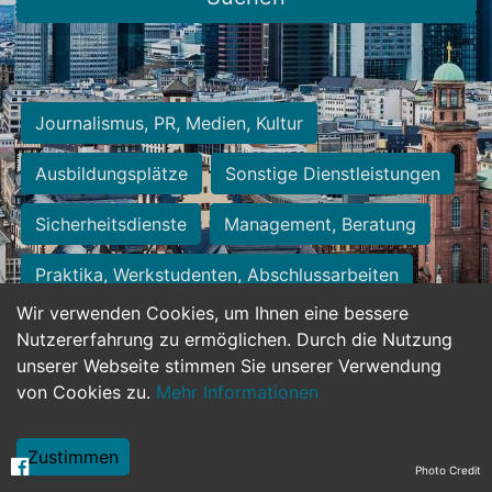
Journalismus, PR, Medien, Kultur
Ausbildungsplätze
Sonstige Dienstleistungen
Sicherheitsdienste
Management, Beratung
Praktika, Werkstudenten, Abschlussarbeiten
Wir verwenden Cookies, um Ihnen eine bessere
Personalwesen
Assistenz, Sekretariat
Nutzererfahrung zu ermöglichen. Durch die Nutzung
unserer Webseite stimmen Sie unserer Verwendung
Hilfskräfte, Aushilfs- und Nebenjobs
von Cookies zu.
Mehr Informationen
Einkauf, Logistik, Materialwirtschaft
Zustimmen
Photo Credit
Weiterbildung, Studium, duale Ausbildung