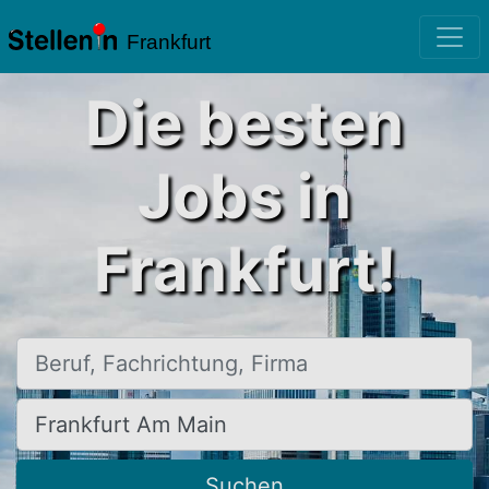
Frankfurt
Die besten
Jobs in
Frankfurt!
Beruf, Fachrichtung, Firma
Ort, Stadt
Suchen