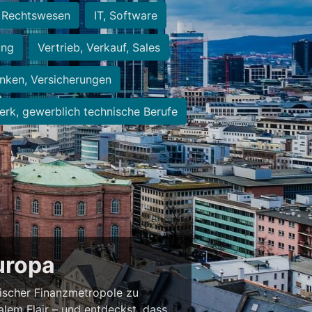
Rechtswesen
IT, Software
ung
Vertrieb, Verkauf, Sales
nken, Versicherungen
rk, gewerblich technische Berufe
Europa
ischer Finanzmetropole zu
alem Flair – und entdeckst, dass