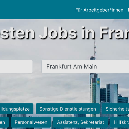
Für Arbeitgeber*innen
sten Jobs in Fra
Ort, Stadt
ildungsplätze
Sonstige Dienstleistungen
Sicherheit
ten
Personalwesen
Assistenz, Sekretariat
Hilfsk