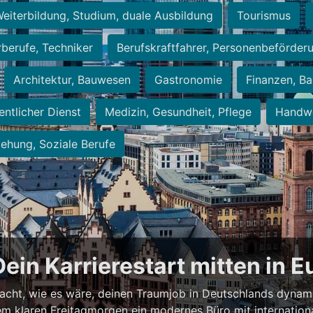
eiterbildung, Studium, duale Ausbildung
Tourismus
rberufe, Techniker
Berufskraftfahrer, Personenbeförder
Architektur, Bauwesen
Gastronomie
Finanzen, Ba
entlicher Dienst
Medizin, Gesundheit, Pflege
Handwe
iehung, Soziale Berufe
Dein Karrierestart mitten in 
acht, wie es wäre, deinen Traumjob in Deutschlands dynam
einem klaren Freitagmorgen ein modernes Büro mit internation