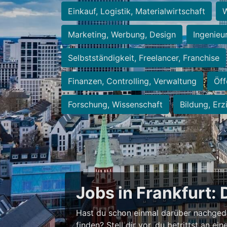
Einkauf, Logistik, Materialwirtschaft
W
Marketing, Werbung, Design
Ingenieu
Selbstständigkeit, Freelancer, Franchise
Finanzen, Controlling, Verwaltung
Öff
Forschung, Wissenschaft
Bildung, Erz
Jobs in Frankfurt: 
Hast du schon einmal darüber nachged
finden? Stell dir vor, du betrittst an 