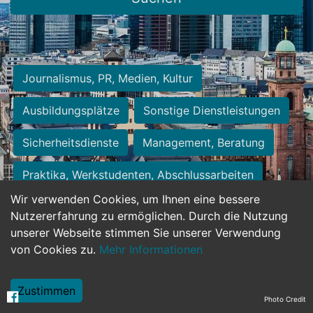
Journalismus, PR, Medien, Kultur
Ausbildungsplätze
Sonstige Dienstleistungen
Sicherheitsdienste
Management, Beratung
Praktika, Werkstudenten, Abschlussarbeiten
Wir verwenden Cookies, um Ihnen eine bessere
Personalwesen
Assistenz, Sekretariat
Nutzererfahrung zu ermöglichen. Durch die Nutzung
unserer Webseite stimmen Sie unserer Verwendung
Hilfskräfte, Aushilfs- und Nebenjobs
von Cookies zu.
Mehr Informationen
Einkauf, Logistik, Materialwirtschaft
Zustimmen
Photo Credit
Weiterbildung, Studium, duale Ausbildung