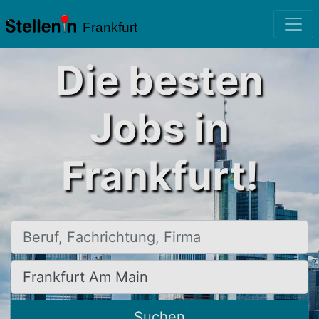
Frankfurt
Die besten
Jobs in
Frankfurt!
Beruf, Fachrichtung, Firma
Ort, Stadt
Suchen