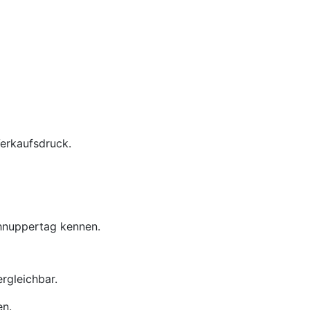
Verkaufsdruck.
chnuppertag kennen.
rgleichbar.
en.