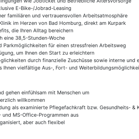
ingungen wie Jobticket und Betriebliche Altersvorsorge
klusive E-Bike-/Jobrad-Leasing
iner familiären und vertrauensvollen Arbeitsatmosphäre
Klinik im Herzen von Bad Homburg, direkt am Kurpark
its, die Ihren Alltag bereichern
ch eine 38,5-Stunden-Woche
Parkmöglichkeiten für einen stressfreien Arbeitsweg
gung, um Ihnen den Start zu erleichtern
öglichkeiten durch finanzielle Zuschüsse sowie interne und
Ihnen vielfältige Aus-, Fort- und Weiterbildungsmöglichkei
 und gehen einfühlsam mit Menschen um
herzlich willkommen
ung als examinierte Pflegefachkraft bzw. Gesundheits- & Kr
V- und MS-Office-Programmen aus
ganisiert, aber auch flexibel