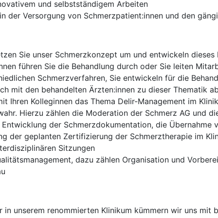
nnovativem und selbstständigem Arbeiten
e in der Versorgung von Schmerzpatient:innen und den gän
zen Sie unser Schmerzkonzept um und entwickeln dieses ko
nnen führen Sie die Behandlung durch oder Sie leiten Mitarb
chiedlichen Schmerzverfahren, Sie entwickeln für die Behand
ch mit den behandelten Ärzten:innen zu dieser Thematik a
it Ihren Kolleginnen das Thema Delir-Management im Klin
ahr. Hierzu zählen die Moderation der Schmerz AG und die
r Entwicklung der Schmerzdokumentation, die Übernahme v
g der geplanten Zertifizierung der Schmerztherapie im Kli
erdisziplinären Sitzungen
itätsmanagement, dazu zählen Organisation und Vorbereitu
au
er in unserem renommierten Klinikum kümmern wir uns mit 