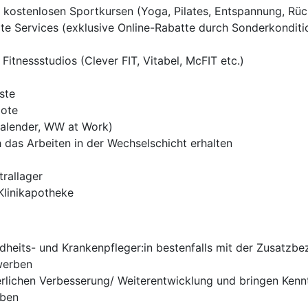
 kostenlosen Sportkursen (Yoga, Pilates, Entspannung, Rüc
e Services (exklusive Online-Rabatte durch Sonderkonditi
Fitnessstudios (Clever FIT, Vitabel, McFIT etc.)
ste
bote
kalender, WW at Work)
 das Arbeiten in der Wechselschicht erhalten
rallager
Klinikapotheke
eits- und Krankenpfleger:in bestenfalls mit der Zusatzbez
rwerben
uierlichen Verbesserung/ Weiterentwicklung und bringen Ke
rben