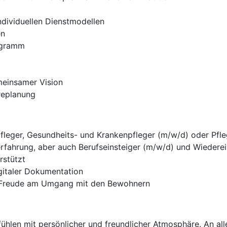
ndividuellen Dienstmodellen
en
ogramm
meinsamer Vision
ereplanung
fleger, Gesundheits- und Krankenpfleger (m/w/d) oder Pf
erfahrung, aber auch Berufseinsteiger (m/w/d) und Wiedere
rstützt
gitaler Dokumentation
d Freude am Umgang mit den Bewohnern
ühlen mit persönlicher und freundlicher Atmosphäre. An all