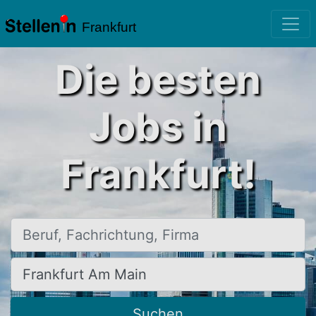
Frankfurt
Die besten
Jobs in
Frankfurt!
Beruf, Fachrichtung, Firma
Ort, Stadt
Suchen