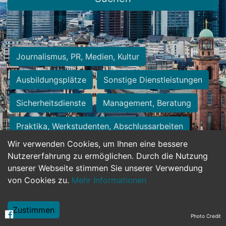
Journalismus, PR, Medien, Kultur
Ausbildungsplätze
Sonstige Dienstleistungen
Sicherheitsdienste
Management, Beratung
Praktika, Werkstudenten, Abschlussarbeiten
Wir verwenden Cookies, um Ihnen eine bessere
Personalwesen
Assistenz, Sekretariat
Nutzererfahrung zu ermöglichen. Durch die Nutzung
unserer Webseite stimmen Sie unserer Verwendung
Hilfskräfte, Aushilfs- und Nebenjobs
von Cookies zu.
Mehr Informationen
Einkauf, Logistik, Materialwirtschaft
Zustimmen
Photo Credit
Weiterbildung, Studium, duale Ausbildung