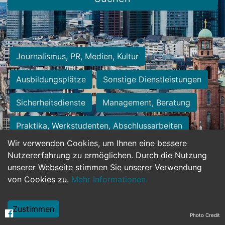
Journalismus, PR, Medien, Kultur
Ausbildungsplätze
Sonstige Dienstleistungen
Sicherheitsdienste
Management, Beratung
Praktika, Werkstudenten, Abschlussarbeiten
Wir verwenden Cookies, um Ihnen eine bessere
Personalwesen
Assistenz, Sekretariat
Nutzererfahrung zu ermöglichen. Durch die Nutzung
unserer Webseite stimmen Sie unserer Verwendung
Hilfskräfte, Aushilfs- und Nebenjobs
von Cookies zu.
Mehr Informationen
Einkauf, Logistik, Materialwirtschaft
Zustimmen
Photo Credit
Weiterbildung, Studium, duale Ausbildung