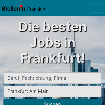
Frankfurt
Die besten
Jobs in
Frankfurt!
Beruf, Fachrichtung, Firma
Ort, Stadt
Suchen