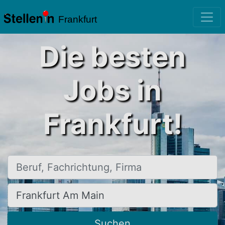
Frankfurt
Die besten
Jobs in
Frankfurt!
Beruf, Fachrichtung, Firma
Ort, Stadt
Suchen