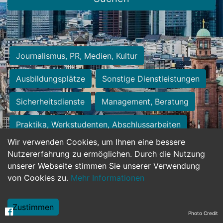
Journalismus, PR, Medien, Kultur
Ausbildungsplätze
Sonstige Dienstleistungen
Sicherheitsdienste
Management, Beratung
Praktika, Werkstudenten, Abschlussarbeiten
Wir verwenden Cookies, um Ihnen eine bessere
Personalwesen
Assistenz, Sekretariat
Nutzererfahrung zu ermöglichen. Durch die Nutzung
unserer Webseite stimmen Sie unserer Verwendung
Hilfskräfte, Aushilfs- und Nebenjobs
von Cookies zu.
Mehr Informationen
Einkauf, Logistik, Materialwirtschaft
Zustimmen
Photo Credit
Weiterbildung, Studium, duale Ausbildung