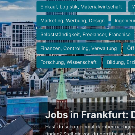
Einkauf, Logistik, Materialwirtschaft
W
Marketing, Werbung, Design
Ingenieu
Selbstständigkeit, Freelancer, Franchise
Finanzen, Controlling, Verwaltung
Öff
Forschung, Wissenschaft
Bildung, Erz
Jobs in Frankfurt: 
Hast du schon einmal darüber nachged
finden? Stell dir vor, du betrittst an 