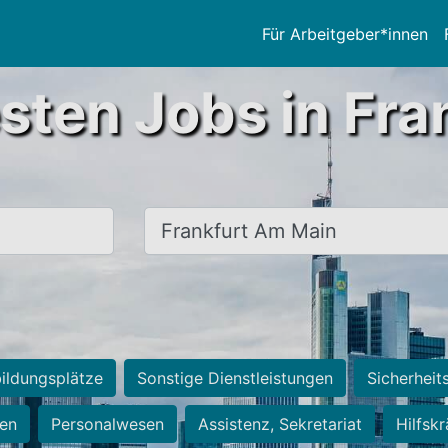
Für Arbeitgeber*innen
sten Jobs in Fra
Ort, Stadt
ildungsplätze
Sonstige Dienstleistungen
Sicherheit
ten
Personalwesen
Assistenz, Sekretariat
Hilfsk