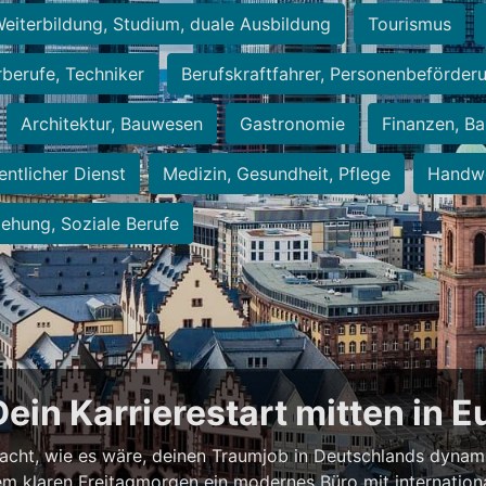
eiterbildung, Studium, duale Ausbildung
Tourismus
rberufe, Techniker
Berufskraftfahrer, Personenbeförder
Architektur, Bauwesen
Gastronomie
Finanzen, Ba
entlicher Dienst
Medizin, Gesundheit, Pflege
Handwe
iehung, Soziale Berufe
Dein Karrierestart mitten in 
acht, wie es wäre, deinen Traumjob in Deutschlands dynam
einem klaren Freitagmorgen ein modernes Büro mit internation