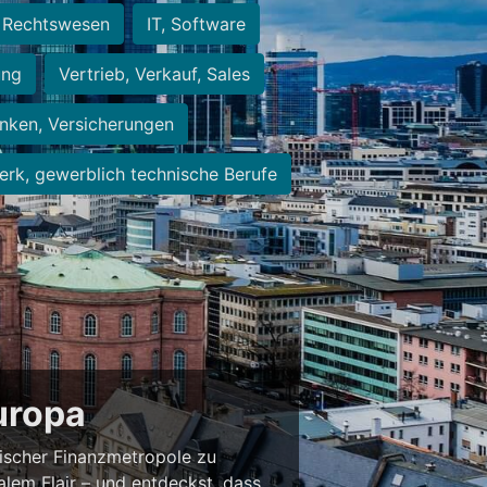
Rechtswesen
IT, Software
ung
Vertrieb, Verkauf, Sales
nken, Versicherungen
rk, gewerblich technische Berufe
Europa
ischer Finanzmetropole zu
alem Flair – und entdeckst, dass