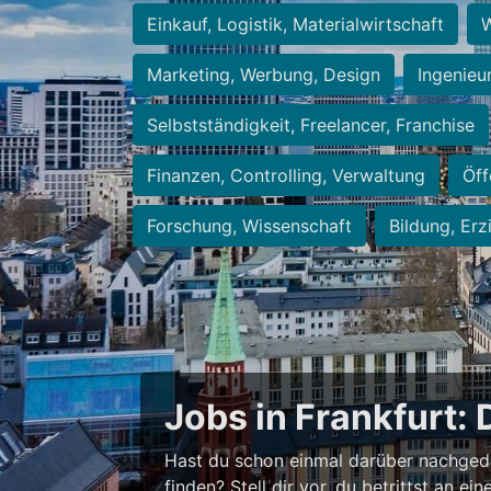
Einkauf, Logistik, Materialwirtschaft
W
Marketing, Werbung, Design
Ingenieu
Selbstständigkeit, Freelancer, Franchise
Finanzen, Controlling, Verwaltung
Öff
Forschung, Wissenschaft
Bildung, Erz
Jobs in Frankfurt: 
Hast du schon einmal darüber nachged
finden? Stell dir vor, du betrittst an 