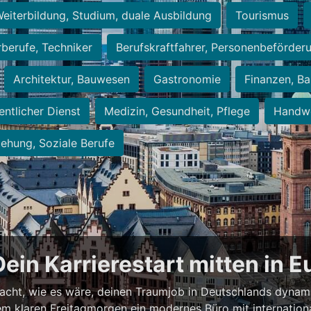
eiterbildung, Studium, duale Ausbildung
Tourismus
rberufe, Techniker
Berufskraftfahrer, Personenbeförder
Architektur, Bauwesen
Gastronomie
Finanzen, Ba
entlicher Dienst
Medizin, Gesundheit, Pflege
Handwe
iehung, Soziale Berufe
Dein Karrierestart mitten in 
acht, wie es wäre, deinen Traumjob in Deutschlands dynam
einem klaren Freitagmorgen ein modernes Büro mit internation