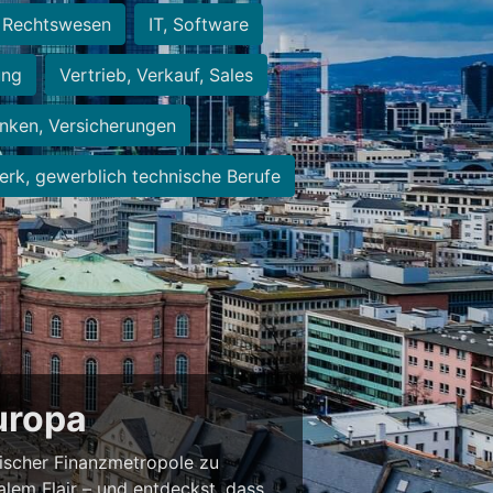
Rechtswesen
IT, Software
ung
Vertrieb, Verkauf, Sales
nken, Versicherungen
rk, gewerblich technische Berufe
Europa
ischer Finanzmetropole zu
alem Flair – und entdeckst, dass