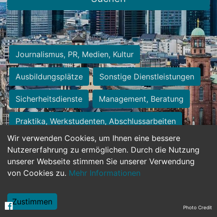
Journalismus, PR, Medien, Kultur
Ausbildungsplätze
Sonstige Dienstleistungen
Sicherheitsdienste
Management, Beratung
Praktika, Werkstudenten, Abschlussarbeiten
Wir verwenden Cookies, um Ihnen eine bessere
Personalwesen
Assistenz, Sekretariat
Nutzererfahrung zu ermöglichen. Durch die Nutzung
unserer Webseite stimmen Sie unserer Verwendung
Hilfskräfte, Aushilfs- und Nebenjobs
von Cookies zu.
Mehr Informationen
Einkauf, Logistik, Materialwirtschaft
Zustimmen
Photo Credit
Weiterbildung, Studium, duale Ausbildung