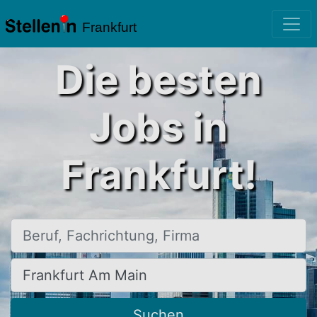
Frankfurt
Die besten
Jobs in
Frankfurt!
Beruf, Fachrichtung, Firma
Ort, Stadt
Suchen