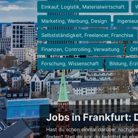
Einkauf, Logistik, Materialwirtschaft
W
Marketing, Werbung, Design
Ingenieu
Selbstständigkeit, Freelancer, Franchise
Finanzen, Controlling, Verwaltung
Öff
Forschung, Wissenschaft
Bildung, Erz
Jobs in Frankfurt: 
Hast du schon einmal darüber nachged
finden? Stell dir vor, du betrittst an 