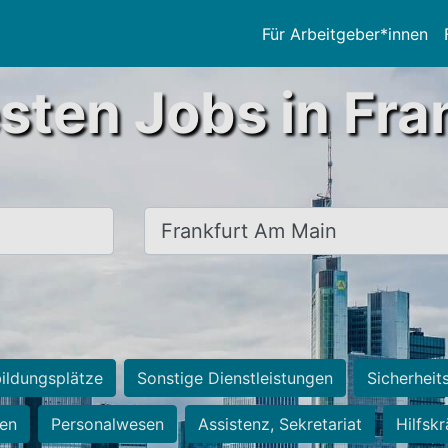
Für Arbeitgeber*innen
sten Jobs in Fra
Ort, Stadt
ildungsplätze
Sonstige Dienstleistungen
Sicherheit
ten
Personalwesen
Assistenz, Sekretariat
Hilfsk