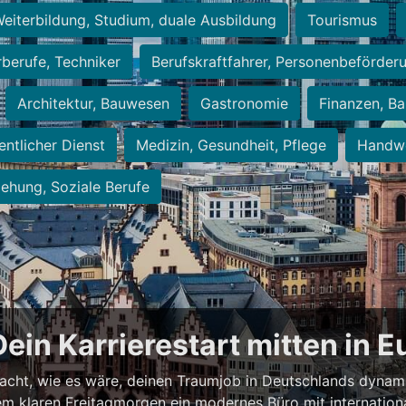
eiterbildung, Studium, duale Ausbildung
Tourismus
rberufe, Techniker
Berufskraftfahrer, Personenbeförder
Architektur, Bauwesen
Gastronomie
Finanzen, Ba
entlicher Dienst
Medizin, Gesundheit, Pflege
Handwe
iehung, Soziale Berufe
Dein Karrierestart mitten in 
acht, wie es wäre, deinen Traumjob in Deutschlands dynam
einem klaren Freitagmorgen ein modernes Büro mit internation