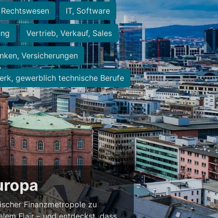
Rechtswesen
IT, Software
ung
Vertrieb, Verkauf, Sales
nken, Versicherungen
rk, gewerblich technische Berufe
Europa
ischer Finanzmetropole zu
alem Flair – und entdeckst, dass