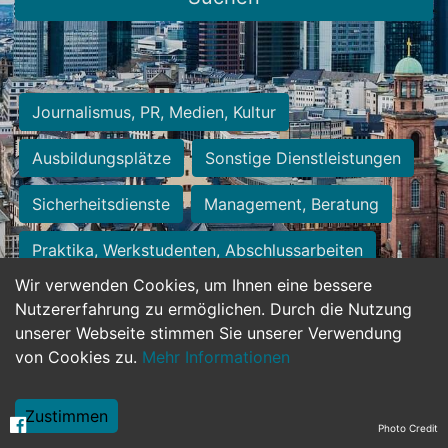
Journalismus, PR, Medien, Kultur
Ausbildungsplätze
Sonstige Dienstleistungen
Sicherheitsdienste
Management, Beratung
Praktika, Werkstudenten, Abschlussarbeiten
Wir verwenden Cookies, um Ihnen eine bessere
Personalwesen
Assistenz, Sekretariat
Nutzererfahrung zu ermöglichen. Durch die Nutzung
unserer Webseite stimmen Sie unserer Verwendung
Hilfskräfte, Aushilfs- und Nebenjobs
von Cookies zu.
Mehr Informationen
Einkauf, Logistik, Materialwirtschaft
Zustimmen
Photo Credit
Weiterbildung, Studium, duale Ausbildung