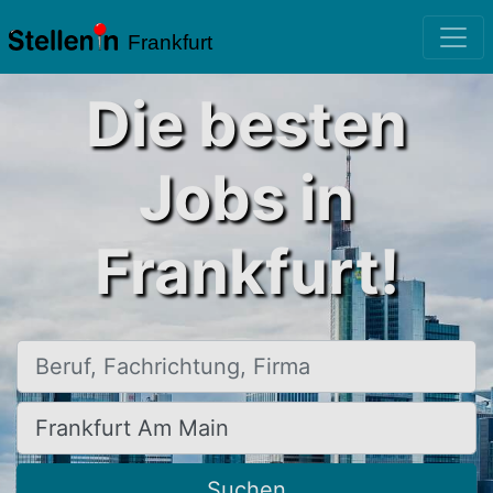
Frankfurt
Die besten
Jobs in
Frankfurt!
Beruf, Fachrichtung, Firma
Ort, Stadt
Suchen