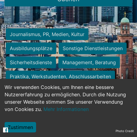
Journalismus, PR, Medien, Kultur
Ausbildungsplätze
Sonstige Dienstleistungen
Sicherheitsdienste
Management, Beratung
Praktika, Werkstudenten, Abschlussarbeiten
Wir verwenden Cookies, um Ihnen eine bessere
Personalwesen
Assistenz, Sekretariat
Nutzererfahrung zu ermöglichen. Durch die Nutzung
unserer Webseite stimmen Sie unserer Verwendung
Hilfskräfte, Aushilfs- und Nebenjobs
von Cookies zu.
Mehr Informationen
Einkauf, Logistik, Materialwirtschaft
Zustimmen
Photo Credit
Weiterbildung, Studium, duale Ausbildung