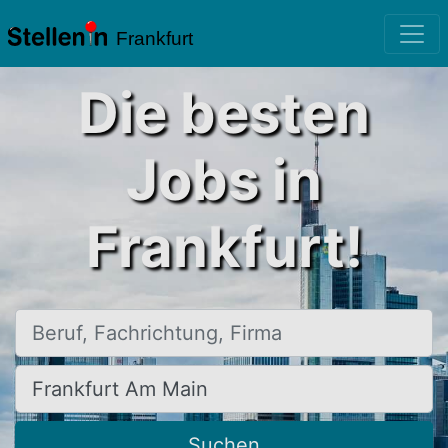
Frankfurt
Die besten
Jobs in
Frankfurt!
Beruf, Fachrichtung, Firma
Ort, Stadt
Suchen