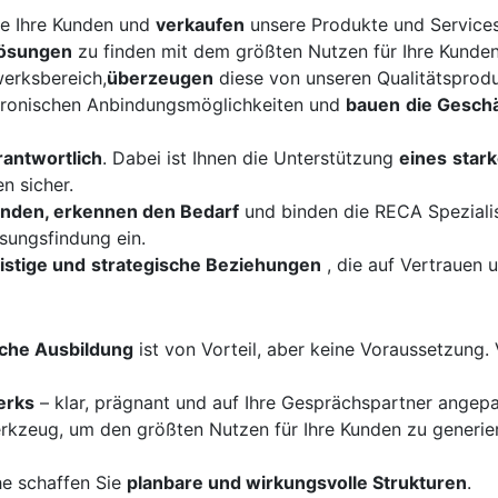
e Ihre Kunden und
verkaufen
unsere Produkte und Services
Lösungen
zu finden mit dem größten Nutzen für Ihre Kunden
erksbereich,
überzeugen
diese von unseren Qualitätsprodu
tronischen Anbindungsmöglichkeiten und
bauen
die Gesch
antwortlich
. Dabei ist Ihnen die Unterstützung
eines
star
n sicher.
Kunden, erkennen den Bedarf
und binden die RECA Spezialis
ösungsfindung ein.
ristige und
strategische Beziehungen
, die auf Vertrauen 
che Ausbildung
ist von Vorteil, aber keine Voraussetzung. 
erks
– klar, prägnant und auf Ihre Gesprächspartner angepas
erkzeug, um den größten Nutzen für Ihre Kunden zu generie
he schaffen Sie
planbare und wirkungsvolle Strukturen
.