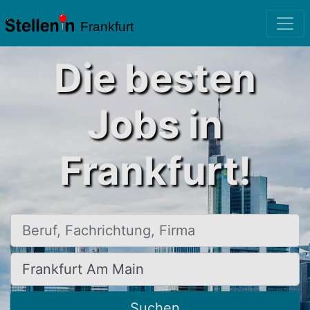
Frankfurt
Die besten
Jobs in
Frankfurt!
Beruf, Fachrichtung, Firma
Ort, Stadt
Suchen