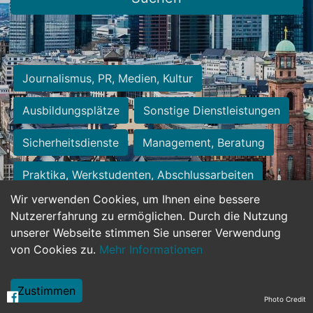
Journalismus, PR, Medien, Kultur
Ausbildungsplätze
Sonstige Dienstleistungen
Sicherheitsdienste
Management, Beratung
Praktika, Werkstudenten, Abschlussarbeiten
Wir verwenden Cookies, um Ihnen eine bessere
Personalwesen
Assistenz, Sekretariat
Nutzererfahrung zu ermöglichen. Durch die Nutzung
unserer Webseite stimmen Sie unserer Verwendung
Hilfskräfte, Aushilfs- und Nebenjobs
von Cookies zu.
Mehr Informationen
Einkauf, Logistik, Materialwirtschaft
Zustimmen
Photo Credit
Weiterbildung, Studium, duale Ausbildung