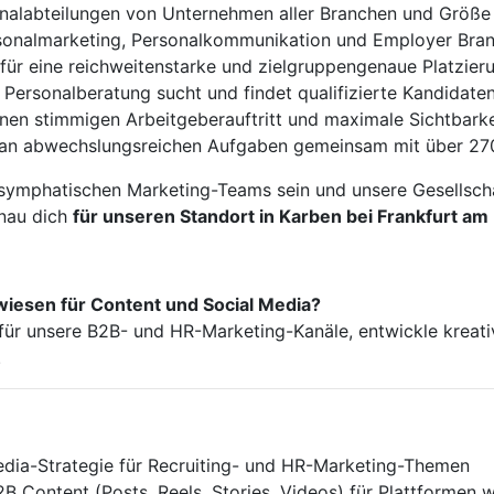
sonalabteilungen von Unternehmen aller Branchen und Größe
rsonalmarketing, Personalkommunikation und Employer Bra
ür eine reichweitenstarke und zielgruppengenaue Platzierun
 Personalberatung sucht und findet qualifizierte Kandidat
nen stimmigen Arbeitgeberauftritt und maximale Sichtbar
e an abwechslungsreichen Aufgaben gemeinsam mit über 270
symphatischen Marketing-Teams sein und unsere Gesellscha
enau dich
für unseren Standort in Karben bei Frankfurt am
lwiesen für Content und Social Media?
ür unsere B2B- und HR-Marketing-Kanäle, entwickle kreat
.
dia-Strategie für Recruiting- und HR-Marketing-Themen
2B Content (Posts, Reels, Stories, Videos) für Plattformen 