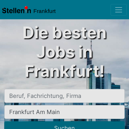
Frankfurt
Die besten
Jobs in
Frankfurt!
Beruf, Fachrichtung, Firma
Ort, Stadt
Suchen