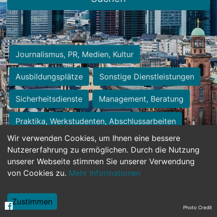
Journalismus, PR, Medien, Kultur
Ausbildungsplätze
Sonstige Dienstleistungen
Sicherheitsdienste
Management, Beratung
Praktika, Werkstudenten, Abschlussarbeiten
Wir verwenden Cookies, um Ihnen eine bessere
Personalwesen
Assistenz, Sekretariat
Nutzererfahrung zu ermöglichen. Durch die Nutzung
unserer Webseite stimmen Sie unserer Verwendung
Hilfskräfte, Aushilfs- und Nebenjobs
von Cookies zu.
Mehr Informationen
Einkauf, Logistik, Materialwirtschaft
Zustimmen
Photo Credit
Weiterbildung, Studium, duale Ausbildung