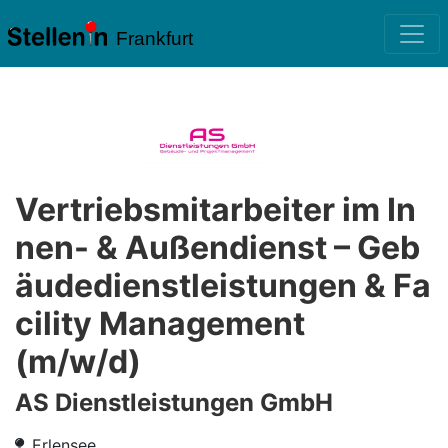
Frankfurt
Vertriebs­mitarbeiter im In
nen- & Außendienst – Geb
äude­dienst­leistungen & Fa
cility Management
(m⁠/⁠w⁠/⁠d)
AS Dienstleistungen GmbH
Erlensee