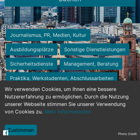
Journalismus, PR, Medien, Kultur
Ausbildungsplätze
Sonstige Dienstleistungen
Sicherheitsdienste
Management, Beratung
Praktika, Werkstudenten, Abschlussarbeiten
Wir verwenden Cookies, um Ihnen eine bessere
Personalwesen
Assistenz, Sekretariat
Nutzererfahrung zu ermöglichen. Durch die Nutzung
unserer Webseite stimmen Sie unserer Verwendung
Hilfskräfte, Aushilfs- und Nebenjobs
von Cookies zu.
Mehr Informationen
Einkauf, Logistik, Materialwirtschaft
Zustimmen
Photo Credit
Weiterbildung, Studium, duale Ausbildung