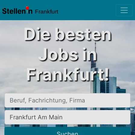
Frankfurt
Die besten
Jobs in
Frankfurt!
Beruf, Fachrichtung, Firma
Ort, Stadt
Suchen