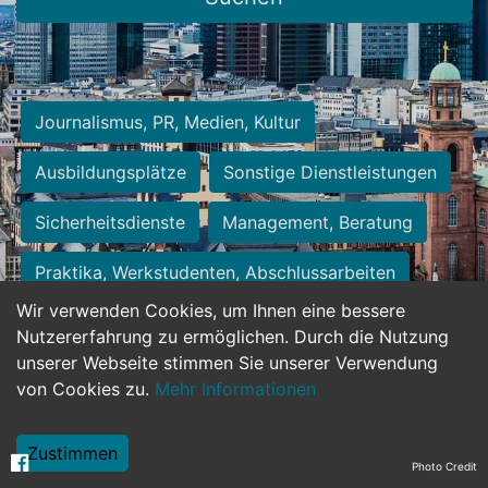
Journalismus, PR, Medien, Kultur
Ausbildungsplätze
Sonstige Dienstleistungen
Sicherheitsdienste
Management, Beratung
Praktika, Werkstudenten, Abschlussarbeiten
Wir verwenden Cookies, um Ihnen eine bessere
Personalwesen
Assistenz, Sekretariat
Nutzererfahrung zu ermöglichen. Durch die Nutzung
unserer Webseite stimmen Sie unserer Verwendung
Hilfskräfte, Aushilfs- und Nebenjobs
von Cookies zu.
Mehr Informationen
Einkauf, Logistik, Materialwirtschaft
Zustimmen
Photo Credit
Weiterbildung, Studium, duale Ausbildung