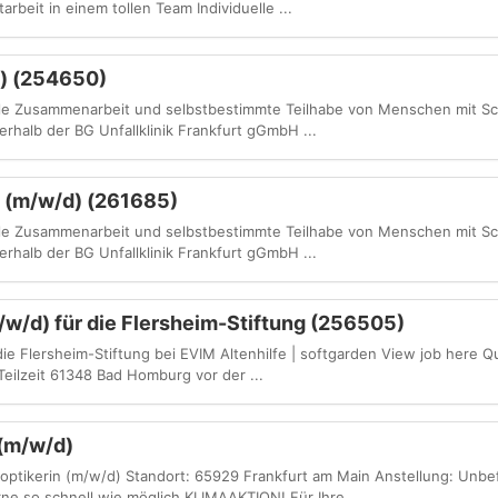
beit in einem tollen Team Individuelle ...
) (254650)
olle Zusammenarbeit und selbstbestimmte Teilhabe von Menschen mit 
erhalb der BG Unfallklinik Frankfurt gGmbH ...
 (m/w/d) (261685)
olle Zusammenarbeit und selbstbestimmte Teilhabe von Menschen mit 
erhalb der BG Unfallklinik Frankfurt gGmbH ...
/w/d) für die Flersheim-Stiftung (256505)
die Flersheim-Stiftung bei EVIM Altenhilfe | softgarden View job here Qu
Teilzeit 61348 Bad Homburg vor der ...
 (m/w/d)
noptikerin (m/w/d) Standort: 65929 Frankfurt am Main Anstellung: Unbef
rne so schnell wie möglich KLIMAAKTION! Für Ihre ...